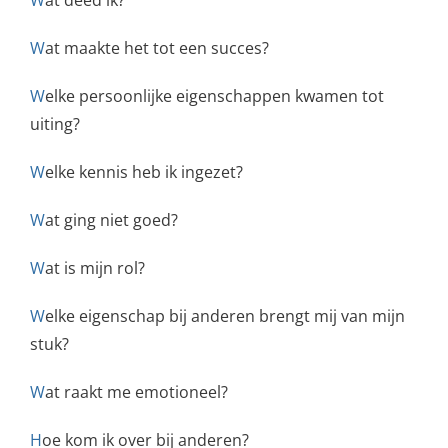
W
at deed ik?
W
at maakte het tot een succes?
W
elke persoonlijke eigenschappen kwamen tot
uiting?
W
elke kennis heb ik ingezet?
W
at ging niet goed?
W
at is mijn rol?
W
elke eigenschap bij anderen brengt mij van mijn
stuk?
W
at raakt me emotioneel?
H
oe kom ik over bij anderen?