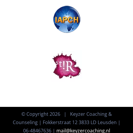
© Copyright
2026 | Keyzer Coaching &
Counseling | Fokkerstraat 12 3833 LD Leusden |
06-48467636 |
mail@keyzercoaching.nl