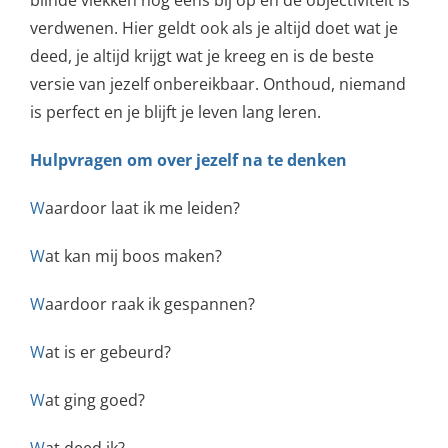
blinde vlekken nog eens bij op en de objectiviteit is
verdwenen. Hier geldt ook als je altijd doet wat je
deed, je altijd krijgt wat je kreeg en is de beste
versie van jezelf onbereikbaar. Onthoud, niemand
is perfect en je blijft je leven lang leren.
Hulpvragen om over jezelf na te denken
W
aardoor laat ik me leiden?
W
at kan mij boos maken?
W
aardoor raak ik gespannen?
W
at is er gebeurd?
W
at ging goed?