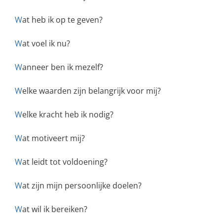
W
at heb ik op te geven?
W
at voel ik nu?
W
anneer ben ik mezelf?
W
elke waarden zijn belangrijk voor mij?
W
elke kracht heb ik nodig?
W
at motiveert mij?
W
at leidt tot voldoening?
W
at zijn mijn persoonlijke doelen?
W
at wil ik bereiken?