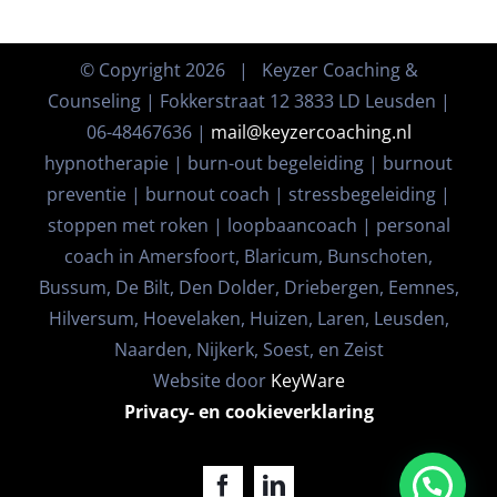
© Copyright
2026 | Keyzer Coaching &
Counseling | Fokkerstraat 12 3833 LD Leusden |
06-48467636 |
mail@keyzercoaching.nl
hypnotherapie | burn-out begeleiding | burnout
preventie | burnout coach | stressbegeleiding |
stoppen met roken | loopbaancoach | personal
coach in Amersfoort, Blaricum, Bunschoten,
Bussum, De Bilt, Den Dolder, Driebergen, Eemnes,
Hilversum, Hoevelaken, Huizen, Laren, Leusden,
Naarden, Nijkerk, Soest, en Zeist
Website door
KeyWare
Privacy- en cookieverklaring
Facebook
LinkedIn