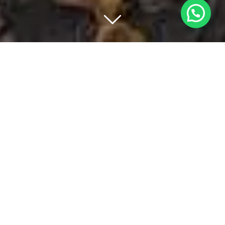
Over
Yvonne Keyzer
Deze auteur heeft nog geen
informatie verstrekt.
So far Yvonne Keyzer has created 27
blog entries.