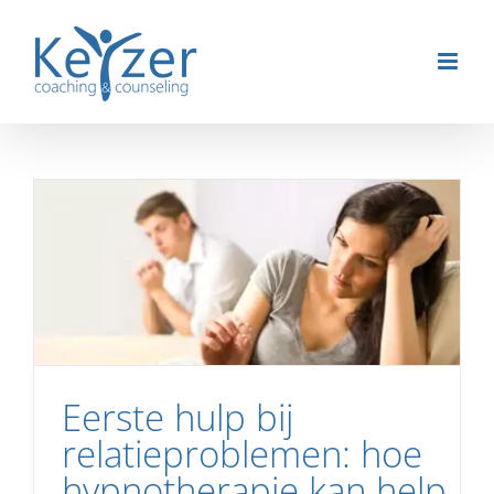
Ga
naar
inhoud
Eerste hulp bij
relatieproblemen: hoe
hypnotherapie kan help