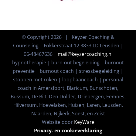
© Copyright
2026 | Keyzer Coaching &
Counseling | Fokkerstraat 12 3833 LD Leusden |
06-48467636 |
mail@keyzercoaching.nl
hypnotherapie | burn-out begeleiding | burnout
preventie | burnout coach | stressbegeleiding |
stoppen met roken | loopbaancoach | personal
coach in Amersfoort, Blaricum, Bunschoten,
Bussum, De Bilt, Den Dolder, Driebergen, Eemnes,
Hilversum, Hoevelaken, Huizen, Laren, Leusden,
Naarden, Nijkerk, Soest, en Zeist
Website door
KeyWare
Privacy- en cookieverklaring