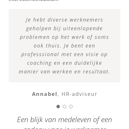
Je hebt een aantal medewerkers
Je hebt diverse werknemers
We zijn heel blij met jouw
persoonlijke en probleemgerichte
van ons geholpen door preventief
geholpen bij uiteenlopende
aanpak, die succesvol is geweest
problemen op het werk of soms
met ze aan de slag te gaan,
waardoor uitval is voorkomen.
bij meerdere van onze
ook thuis. Je bent een
werknemers die overspannen of
professsional met een visie op
Wij zijn heel enthousiast over
preventief coachen. Uiteindelijk
coaching en een duidelijke
burn-out waren geraakt.
zijn de kosten van coaching lager
manier van werken en resultaat.
dan de kosten van ziekteverzuim
Pascal
Verzuimcoördinator
of de werving en selectie van
Annabel
,
HR-adviseur
nieuw personeel.
Een blijk van medeleven of een
Joost
HR-manager