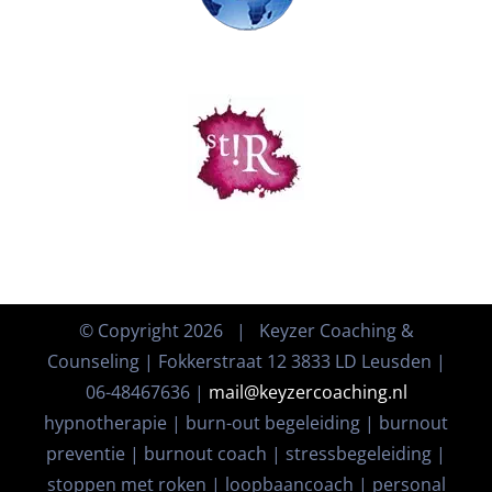
© Copyright
2026 | Keyzer Coaching &
Counseling | Fokkerstraat 12 3833 LD Leusden |
06-48467636 |
mail@keyzercoaching.nl
hypnotherapie | burn-out begeleiding | burnout
preventie | burnout coach | stressbegeleiding |
stoppen met roken | loopbaancoach | personal