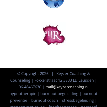
© Copyright
2026 | Keyzer Coaching &
Counseling | Fokkerstraat 12 3833 LD Leusden |
06-48467636 |
mail@keyzercoaching.nl
hypnotherapie | burn-out begeleiding | burnout
preventie | burnout coach | stressbegeleiding |
stoppen met roken | loopbaancoach | personal