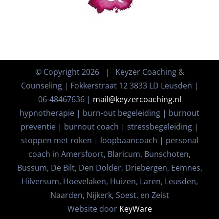
© Copyright
2026 | Keyzer Coaching &
Counseling | Fokkerstraat 12 3833 LD Leusden |
06-48467636 |
mail@keyzercoaching.nl
hypnotherapie | burn-out begeleiding | burnout
preventie | burnout coach | stressbegeleiding |
stoppen met roken | loopbaancoach | personal
coach in Amersfoort, Blaricum, Bunschoten,
Bussum, De Bilt, Den Dolder, Driebergen, Eemnes,
Hilversum, Hoevelaken, Huizen, Laren, Leusden,
Naarden, Nijkerk, Soest, en Zeist
Website door
KeyWare