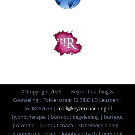
© Copyright
2026 | Keyzer Coaching &
Counseling | Fokkerstraat 12 3833 LD Leusden |
06-48467636 |
mail@keyzercoaching.nl
hypnotherapie | burn-out begeleiding | burnout
preventie | burnout coach | stressbegeleiding |
stoppen met roken | loopbaancoach | personal