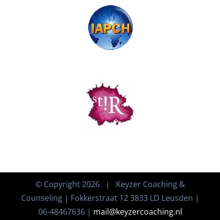
© Copyright
2026 | Keyzer Coaching &
Counseling | Fokkerstraat 12 3833 LD Leusden |
06-48467636 |
mail@keyzercoaching.nl