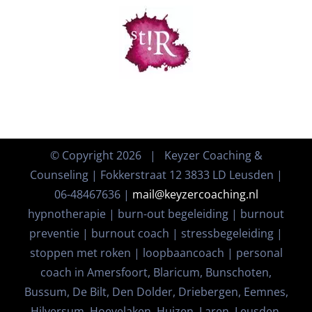
© Copyright
2026 | Keyzer Coaching &
Counseling | Fokkerstraat 12 3833 LD Leusden |
06-48467636 |
mail@keyzercoaching.nl
hypnotherapie | burn-out begeleiding | burnout
preventie | burnout coach | stressbegeleiding |
stoppen met roken | loopbaancoach | personal
coach in Amersfoort, Blaricum, Bunschoten,
Bussum, De Bilt, Den Dolder, Driebergen, Eemnes,
Hilversum, Hoevelaken, Huizen, Laren, Leusden,