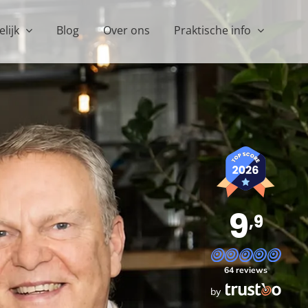
elijk
Blog
Over ons
Praktische info
9
,9
64 reviews
by