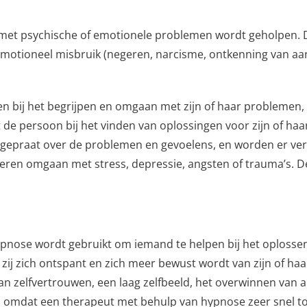
 met psychische of emotionele problemen wordt geholpen. 
l, emotioneel misbruik (negeren, narcisme, ontkenning van a
 bij het begrijpen en omgaan met zijn of haar problemen, zo
pt de persoon bij het vinden van oplossingen voor zijn of 
k gepraat over de problemen en gevoelens, en worden er ve
leren omgaan met stress, depressie, angsten of trauma’s. De 
pnose wordt gebruikt om iemand te helpen bij het oplossen
f zij zich ontspant en zich meer bewust wordt van zijn of h
aan zelfvertrouwen, een laag zelfbeeld, het overwinnen van
 omdat een therapeut met behulp van hypnose zeer snel to