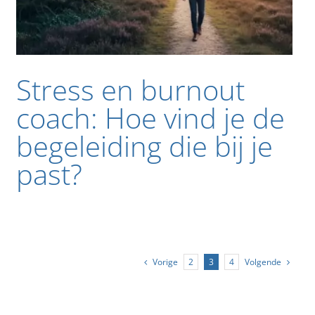
Stress en burnout
coach: Hoe vind je de
begeleiding die bij je
past?
Vorige
Volgende
2
3
4