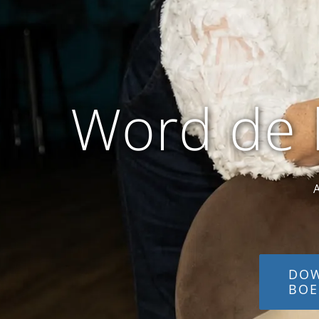
Word de b
DOW
BOE