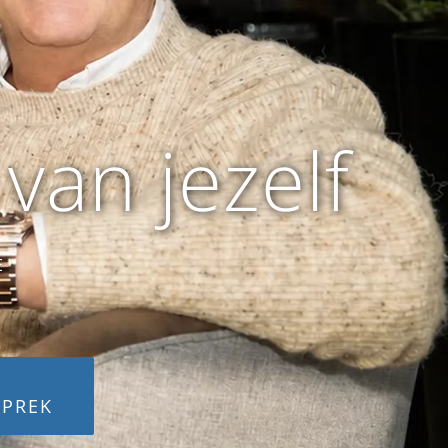
van jezelf
E
SPREK