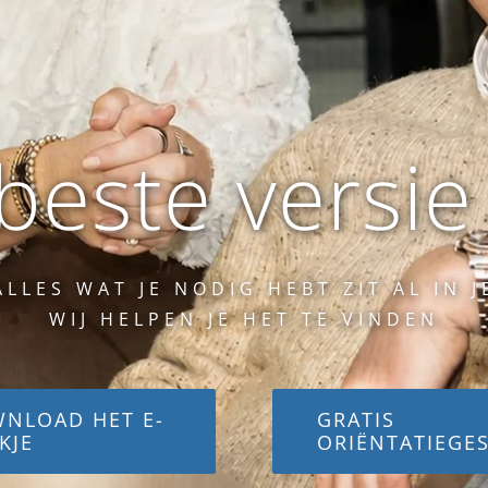
este versie 
ALLES WAT JE NODIG HEBT ZIT AL IN J
WIJ HELPEN JE HET TE VINDEN
NLOAD HET E-
GRATIS
KJE
ORIËNTATIEGE