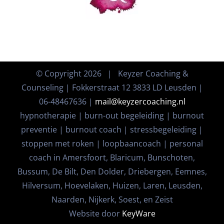
© Copyright
2026 | Keyzer Coaching &
Counseling | Fokkerstraat 12 3833 LD Leusden |
06-48467636 |
mail@keyzercoaching.nl
hypnotherapie | burn-out begeleiding | burnout
preventie | burnout coach | stressbegeleiding |
stoppen met roken | loopbaancoach | personal
coach in Amersfoort, Blaricum, Bunschoten,
Bussum, De Bilt, Den Dolder, Driebergen, Eemnes,
Hilversum, Hoevelaken, Huizen, Laren, Leusden,
Naarden, Nijkerk, Soest, en Zeist
Website door
KeyWare