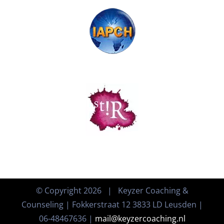
© Copyright
2026 | Keyzer Coaching &
Counseling | Fokkerstraat 12 3833 LD Leusden |
06-48467636 |
mail@keyzercoaching.nl