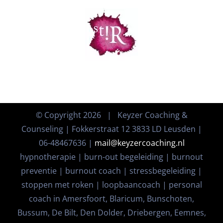
© Copyright
2026 | Keyzer Coaching &
Counseling | Fokkerstraat 12 3833 LD Leusden |
06-48467636 |
mail@keyzercoaching.nl
hypnotherapie | burn-out begeleiding | burnout
preventie | burnout coach | stressbegeleiding |
stoppen met roken | loopbaancoach | personal
coach in Amersfoort, Blaricum, Bunschoten,
Bussum, De Bilt, Den Dolder, Driebergen, Eemnes,