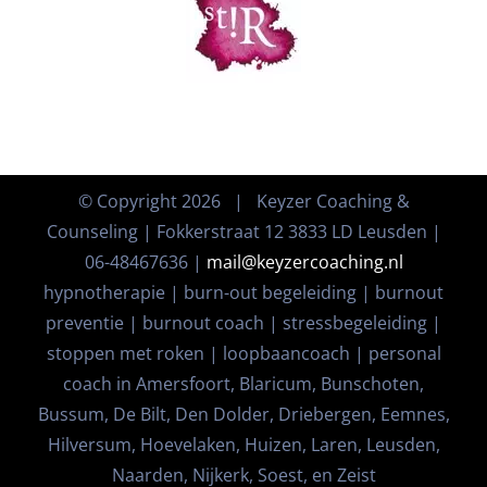
© Copyright
2026 | Keyzer Coaching &
Counseling | Fokkerstraat 12 3833 LD Leusden |
06-48467636 |
mail@keyzercoaching.nl
hypnotherapie | burn-out begeleiding | burnout
preventie | burnout coach | stressbegeleiding |
stoppen met roken | loopbaancoach | personal
coach in Amersfoort, Blaricum, Bunschoten,
Bussum, De Bilt, Den Dolder, Driebergen, Eemnes,
Hilversum, Hoevelaken, Huizen, Laren, Leusden,
Naarden, Nijkerk, Soest, en Zeist