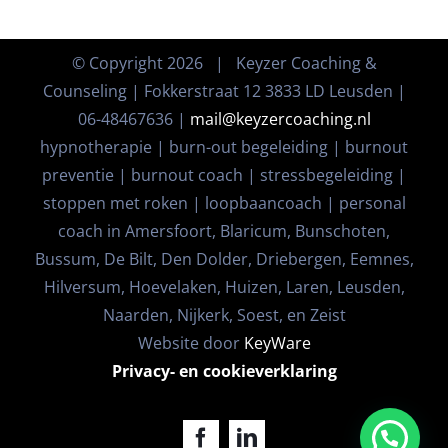
© Copyright
2026 | Keyzer Coaching &
Counseling | Fokkerstraat 12 3833 LD Leusden |
06-48467636 |
mail@keyzercoaching.nl
hypnotherapie | burn-out begeleiding | burnout
preventie | burnout coach | stressbegeleiding |
stoppen met roken | loopbaancoach | personal
coach in Amersfoort, Blaricum, Bunschoten,
Bussum, De Bilt, Den Dolder, Driebergen, Eemnes,
Hilversum, Hoevelaken, Huizen, Laren, Leusden,
Naarden, Nijkerk, Soest, en Zeist
Website door
KeyWare
Privacy- en cookieverklaring
Facebook
LinkedIn