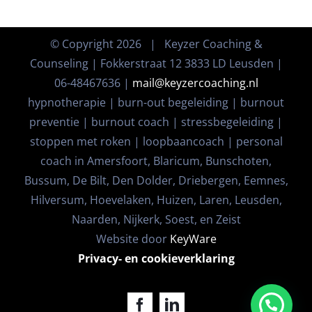
© Copyright
2026 | Keyzer Coaching &
Counseling | Fokkerstraat 12 3833 LD Leusden |
06-48467636 |
mail@keyzercoaching.nl
hypnotherapie | burn-out begeleiding | burnout
preventie | burnout coach | stressbegeleiding |
stoppen met roken | loopbaancoach | personal
coach in Amersfoort, Blaricum, Bunschoten,
Bussum, De Bilt, Den Dolder, Driebergen, Eemnes,
Hilversum, Hoevelaken, Huizen, Laren, Leusden,
Naarden, Nijkerk, Soest, en Zeist
Website door
KeyWare
Privacy- en cookieverklaring
Facebook
LinkedIn