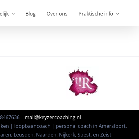
elijk
Blog
Over ons
Praktische info
48467636 |
mail@keyzercoaching.nl
oken | loopbaancoach | personal coach in Amersfoort,
ren, Leusden, Naarden, Nijkerk, Soest, en Zeist