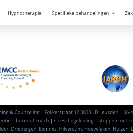
Hypnotherapie
Specifieke behandelingen
Zak
ng & Counseling | Fokkerstraat 12 3833 LD Leusden | 06-
entie | burnout coach | stressbegeleiding | stoppen met r
der, Driebergen, Eemnes, Hilversum, Hoevelaken, Huizen, La