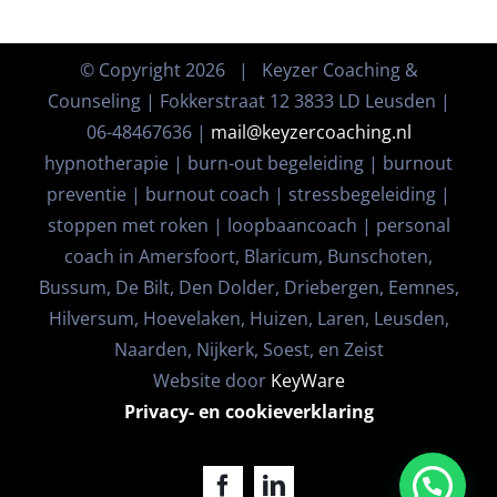
© Copyright
2026 | Keyzer Coaching &
Counseling | Fokkerstraat 12 3833 LD Leusden |
06-48467636 |
mail@keyzercoaching.nl
hypnotherapie | burn-out begeleiding | burnout
preventie | burnout coach | stressbegeleiding |
stoppen met roken | loopbaancoach | personal
coach in Amersfoort, Blaricum, Bunschoten,
Bussum, De Bilt, Den Dolder, Driebergen, Eemnes,
Hilversum, Hoevelaken, Huizen, Laren, Leusden,
Naarden, Nijkerk, Soest, en Zeist
Website door
KeyWare
Privacy- en cookieverklaring
Facebook
LinkedIn