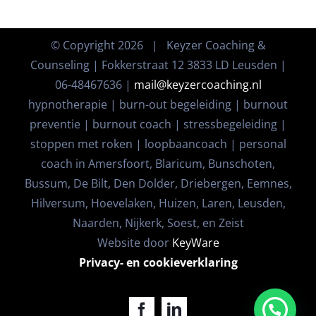
© Copyright
2026 | Keyzer Coaching &
Counseling | Fokkerstraat 12 3833 LD Leusden |
06-48467636 |
mail@keyzercoaching.nl
hypnotherapie | burn-out begeleiding | burnout
preventie | burnout coach | stressbegeleiding |
stoppen met roken | loopbaancoach | personal
coach in Amersfoort, Blaricum, Bunschoten,
Bussum, De Bilt, Den Dolder, Driebergen, Eemnes,
Hilversum, Hoevelaken, Huizen, Laren, Leusden,
Naarden, Nijkerk, Soest, en Zeist
Website door
KeyWare
Privacy- en cookieverklaring
Facebook
LinkedIn