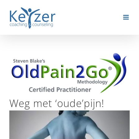
Ga
naar
inhoud
Weg met ‘oude’pijn!